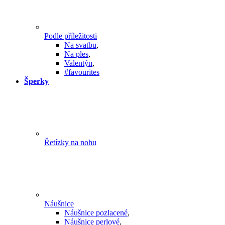
Podle příležitosti
Na svatbu
,
Na ples
,
Valentýn
,
#favourites
Šperky
Řetízky na nohu
Náušnice
Náušnice pozlacené
,
Náušnice perlové
,