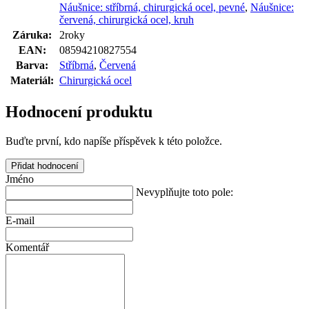
Náušnice: stříbrná, chirurgická ocel, pevné
,
Náušnice:
červená, chirurgická ocel, kruh
Záruka
:
2roky
EAN
:
08594210827554
Barva
:
Stříbrná
,
Červená
Materiál
:
Chirurgická ocel
Hodnocení produktu
Buďte první, kdo napíše příspěvek k této položce.
Přidat hodnocení
Jméno
Nevyplňujte toto pole:
E-mail
Komentář