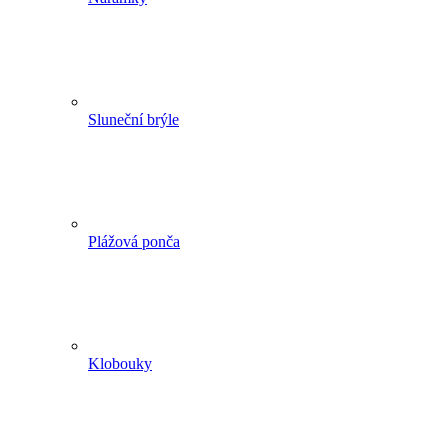
Sluneční brýle
Plážová ponča
Klobouky