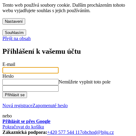
Tento web používá soubory cookie. Dalším procházením tohoto
webu vyjadřujete souhlas s jejich používáním.
Nastavení
Souhlasím
Přejít na obsah
Přihlášení k vašemu účtu
E-mail
Heslo
Nemůžete vyplnit toto pole
Přihlásit se
Nová registrace
Zapomenuté heslo
nebo
Přihlásit se přes Google
Pokračovat do košíku
Zákaznická podpora:
+420 577 544 117
obchod@biju.cz