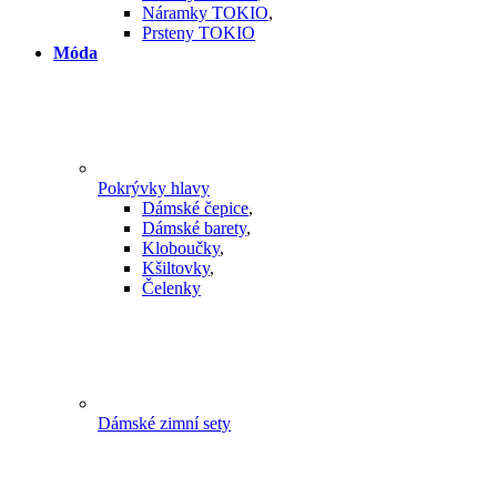
Náramky TOKIO
,
Prsteny TOKIO
Móda
Pokrývky hlavy
Dámské čepice
,
Dámské barety
,
Kloboučky
,
Kšiltovky
,
Čelenky
Dámské zimní sety