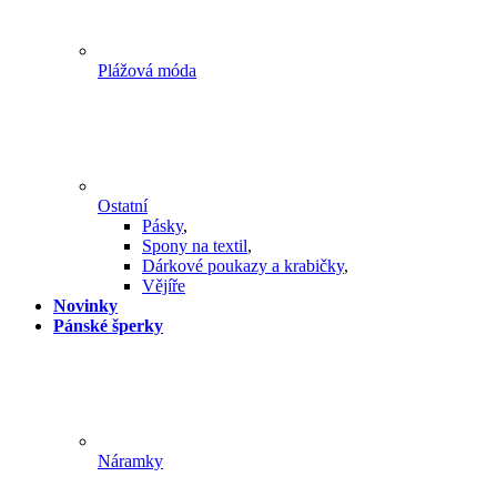
Plážová móda
Ostatní
Pásky
,
Spony na textil
,
Dárkové poukazy a krabičky
,
Vějíře
Novinky
Pánské šperky
Náramky