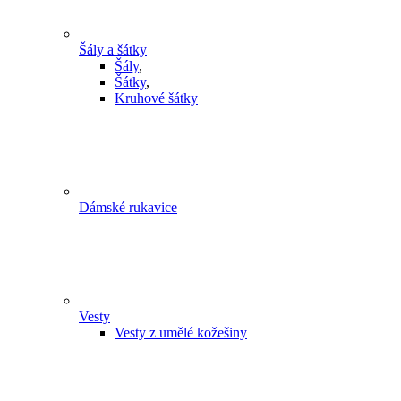
Šály a šátky
Šály
,
Šátky
,
Kruhové šátky
Dámské rukavice
Vesty
Vesty z umělé kožešiny