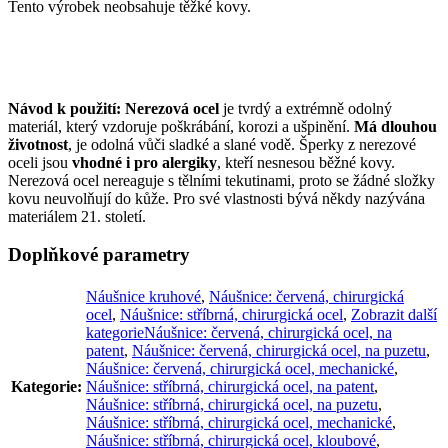
Tento výrobek neobsahuje těžké kovy.
Návod k použití:
Nerezová ocel
je tvrdý a extrémně odolný
materiál, který vzdoruje poškrábání, korozi a ušpinění.
Má dlouhou
životnost
, je odolná vůči sladké a slané vodě. Šperky z nerezové
oceli jsou
vhodné i pro alergiky
, kteří nesnesou běžné kovy.
Nerezová ocel nereaguje s tělními tekutinami, proto se žádné složky
kovu neuvolňují do kůže. Pro své vlastnosti bývá někdy nazývána
materiálem 21. století.
Doplňkové parametry
Náušnice kruhové
,
Náušnice: červená, chirurgická
ocel
,
Náušnice: stříbrná, chirurgická ocel
,
Zobrazit další
kategorie
Náušnice: červená, chirurgická ocel, na
patent
,
Náušnice: červená, chirurgická ocel, na puzetu
,
Náušnice: červená, chirurgická ocel, mechanické
,
Kategorie
:
Náušnice: stříbrná, chirurgická ocel, na patent
,
Náušnice: stříbrná, chirurgická ocel, na puzetu
,
Náušnice: stříbrná, chirurgická ocel, mechanické
,
Náušnice: stříbrná, chirurgická ocel, kloubové
,