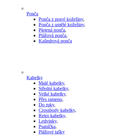
Ponča
Ponča z pravé kožešiny
,
Ponča z umělé kožešiny
,
Pletená ponča
,
Plážová ponča
,
Kašmírová ponča
Kabelky
Malé kabelky
,
Střední kabelky
,
Velké kabelky
,
Přes rameno
,
Do ruky
,
Crossbody kabelky
,
Retro kabelky
,
Ledvinky
,
Psaníčka
,
Plážové tašky