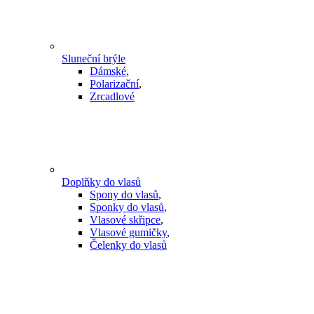
Sluneční brýle
Dámské
,
Polarizační
,
Zrcadlové
Doplňky do vlasů
Spony do vlasů
,
Sponky do vlasů
,
Vlasové skřipce
,
Vlasové gumičky
,
Čelenky do vlasů