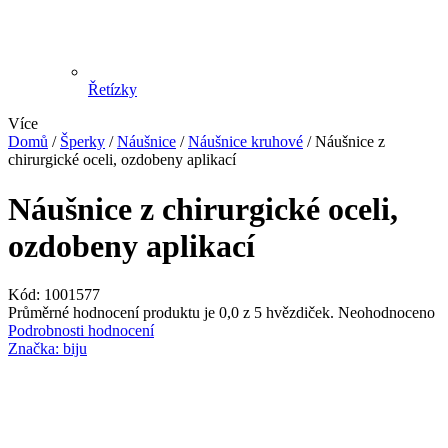
Řetízky
Více
Domů
/
Šperky
/
Náušnice
/
Náušnice kruhové
/
Náušnice z
chirurgické oceli, ozdobeny aplikací
Náušnice z chirurgické oceli,
ozdobeny aplikací
Kód:
1001577
Průměrné hodnocení produktu je 0,0 z 5 hvězdiček.
Neohodnoceno
Podrobnosti hodnocení
Značka:
biju