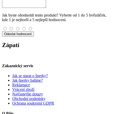
Jak byste ohodnotili tento produkt? Vyberte od 1 do 5 hvězdiček,
kde 1 je nejhorší a 5 nejlepší hodnocení.
Odeslat hodnocení
Zápatí
Zákaznický servis
Jak se starat o šperky?
Jak šperky balíme?
Reklamace
Vrácení zboží
Najčastejšie dotazy
Obchodní podmínky
Ochrana soukromí GDPR
O Biju