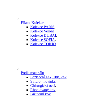
Ellami Kolekce
Kolekce PARIS
,
Kolekce Verona
,
Kolekce DUBAI
,
Kolekce SOFIA
,
Kolekce TOKIO
Podle materiálu
Pozlacení 14k, 18k, 24k
,
Stříbro - novinka
,
Chirurgická ocel
,
Rhodiovaný kov
,
Bižuterní kov