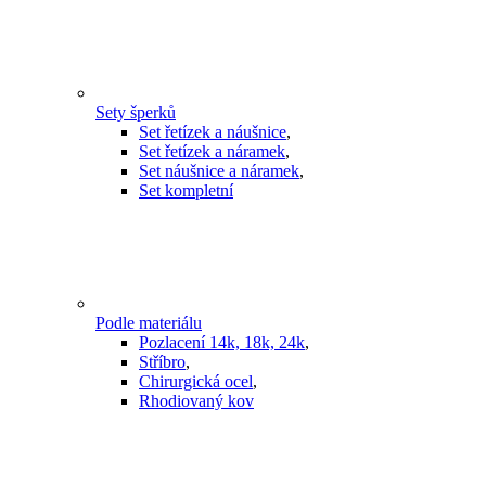
Sety šperků
Set řetízek a náušnice
,
Set řetízek a náramek
,
Set náušnice a náramek
,
Set kompletní
Podle materiálu
Pozlacení 14k, 18k, 24k
,
Stříbro
,
Chirurgická ocel
,
Rhodiovaný kov