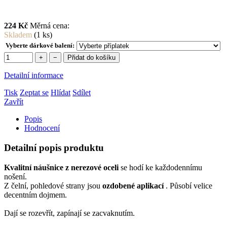
224 Kč
Měrná cena:
Skladem
(1 ks)
Vyberte dárkové balení:
+
−
Přidat do košíku
Detailní informace
Tisk
Zeptat se
Hlídat
Sdílet
Zavřít
Popis
Hodnocení
Detailní popis produktu
Kvalitní náušnice z nerezové oceli
se hodí ke každodennímu
nošení.
Z čelní, pohledové strany jsou
ozdobené aplikací
.
Působí velice
decentním dojmem.
Dají se rozevřít, zapínají se zacvaknutím.