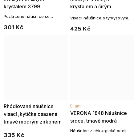
krystalem 3799
krystalem a čirým
osazením 3797-2
Pozlacené náušnice se
Visací náušnice s tyrkysovým
safírovým zirkonem
kamenem a zirkonovou
301 Kč
425 Kč
obrubou, pozlaceno 14k zlatem.
Rhódiované náušnice
Ellami
VERONA 1848 Náušnice
visací ,kytička osazená
srdce, tmavě modrá
tmavě modrým zirkonem
1002141
Náušnice z chirurgické oceli
335 Kč