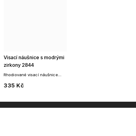
Visací náušnice s modrými
zirkony 2844
Rhodiované visací náušnice
oválné vyskládané modrými
335 Kč
zirkony.
INSTAGRAM