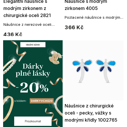
Elegantní náušnice s
Náušnice s modrým
modrým zirkonem z
zirkonem 4005
chirurgické oceli 2821
Pozlacené náušnice s modrým
zirkonem a jemným osazením
Náušnice z nerezové oceli
366 Kč
visací s motivem kroužků, jsou
436 Kč
elegantní ozdobou pro všední
dny.
Náušnice z chirurgické
oceli - pecky, vážky s
modrými křídly 1002765