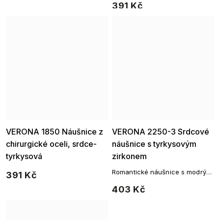
391 Kč
Ellami
Ellami
VERONA 1850 Náušnice z
VERONA 2250-3 Srdcové
chirurgické oceli, srdce-
náušnice s tyrkysovým
tyrkysová
zirkonem
Romantické náušnice s modrým
391 Kč
srdcem z chirurgické oceli
403 Kč
rozzáří každý den.