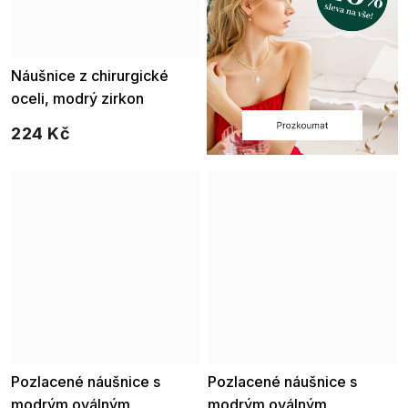
Náušnice z chirurgické
oceli, modrý zirkon
224 Kč
Pozlacené náušnice s
Pozlacené náušnice s
modrým oválným
modrým oválným