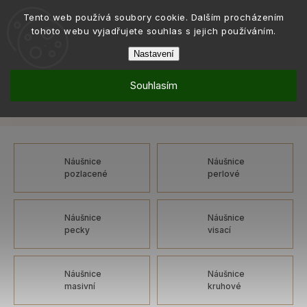
Tento web používá soubory cookie. Dalším procházením
tohoto webu vyjadřujete souhlas s jejich používáním.
Nastavení
Souhlasím
Šperky
Náušnice
Náušnice: modrá, mechanické
/
/
Náušnice: modrá, mechanické
Náušnice
Náušnice
pozlacené
perlové
Náušnice
Náušnice
pecky
visací
Náušnice
Náušnice
masivní
kruhové