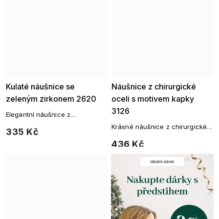
Kulaté náušnice se
Náušnice z chirurgické
zeleným zirkonem 2620
oceli s motivem kapky
3126
Elegantní náušnice z
chirurgické oceli osázené
Krásné náušnice z chirurgické
335 Kč
zeleným zirkonem a drobnými
oceli
čirými zirkony.
436 Kč