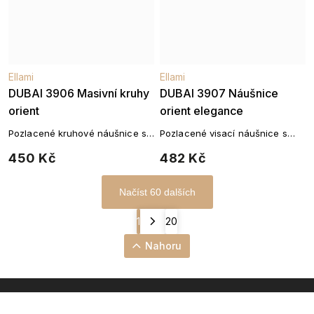
Ellami
Ellami
DUBAI 3906 Masivní kruhy
DUBAI 3907 Náušnice
orient
orient elegance
Pozlacené kruhové náušnice s
Pozlacené visací náušnice s
řeckým vzorem a zirkony
kruhovým motivem a zirkony
450 Kč
482 Kč
Načíst 60 dalších
1
20
Nahoru
INSTAGRAM