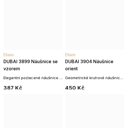
Ellami
Ellami
DUBAI 3899 Náušnice se
DUBAI 3904 Náušnice
vzorem
orient
Elegantní pozlacené náušnice s
Geometrické kruhové náušnice
jemnou zirkonovou linií
se zirkony
387 Kč
450 Kč