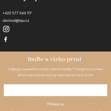
+420 577 544 117
obchod@biju.cz
Přihlásit se