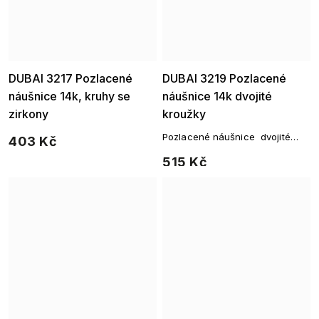
Ellami
Ellami
DUBAI 3217 Pozlacené
DUBAI 3219 Pozlacené
náušnice 14k, kruhy se
náušnice 14k dvojité
zirkony
kroužky
Pozlacené náušnice dvojité
403 Kč
kroužky
515 Kč