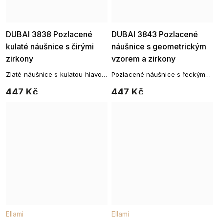
Ellami
Ellami
DUBAI 3838 Pozlacené
DUBAI 3843 Pozlacené
kulaté náušnice s čirými
náušnice s geometrickým
zirkony
vzorem a zirkony
Zlaté náušnice s kulatou hlavou
Pozlacené náušnice s řeckým
osazenou zirkony
vzorem a zirkony
447 Kč
447 Kč
Ellami
Ellami