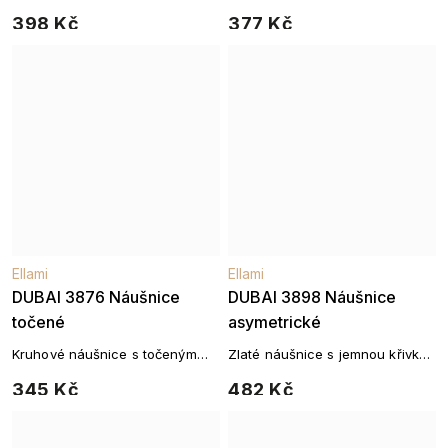
třpytivými zirkony
krouceným řetízkovým motivem
398 Kč
377 Kč
Ellami
Ellami
DUBAI 3876 Náušnice
DUBAI 3898 Náušnice
točené
asymetrické
Kruhové náušnice s točeným
Zlaté náušnice s jemnou křivkou
efektem
a zirkony
345 Kč
482 Kč