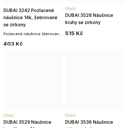
Ellami
Ellami
DUBAI 3242 Pozlacené
DUBAI 3528 Náušnice
náušnice 14k, žebrované
kruhy se zirkony
se zirkony
515 Kč
Pozlacené náušnice žebrované
se zirkony
403 Kč
Ellami
Ellami
DUBAI 3529 Náušnice
DUBAI 3536 Náušnice