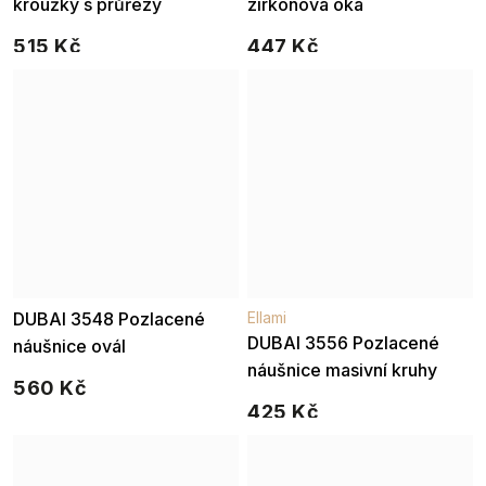
kroužky s průřezy
zirkonová oka
515 Kč
447 Kč
DUBAI 3548 Pozlacené
Ellami
DUBAI 3556 Pozlacené
náušnice ovál
náušnice masivní kruhy
560 Kč
425 Kč