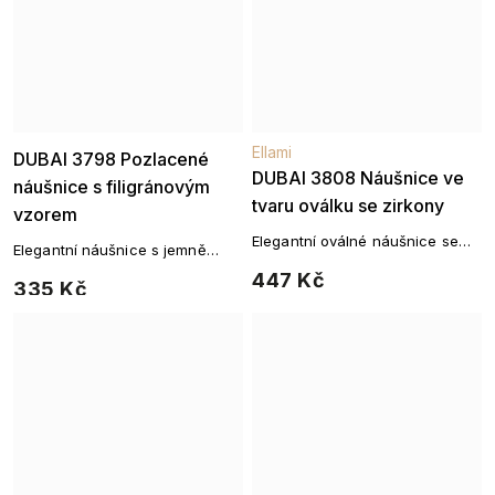
Ellami
Ellami
DUBAI 3798 Pozlacené
DUBAI 3808 Náušnice ve
náušnice s filigránovým
tvaru oválku se zirkony
vzorem
Elegantní oválné náušnice se
Elegantní náušnice s jemně
zirkony ve zlatém provedení pro
propracovaným filigránovým
447 Kč
jemný, ale výrazný efekt.
335 Kč
vzorem ve zlatém tónu