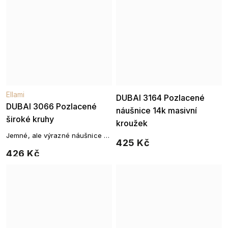
Ellami
Ellami
DUBAI 3164 Pozlacené
DUBAI 3066 Pozlacené
náušnice 14k masivní
široké kruhy
kroužek
Jemné, ale výrazné náušnice v
425 Kč
lesklém zlatém tónu pro
426 Kč
každodenní eleganci.