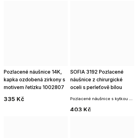
Pozlacené náušnice 14K,
SOFIA 3192 Pozlacené
Ellami
kapka ozdobená zirkony s
náušnice z chirurgické
motivem řetízku 1002807
oceli s perleťově bílou
květinou
335 Kč
Pozlacené náušnice s kytkou z
rhodiovaného kovu
403 Kč