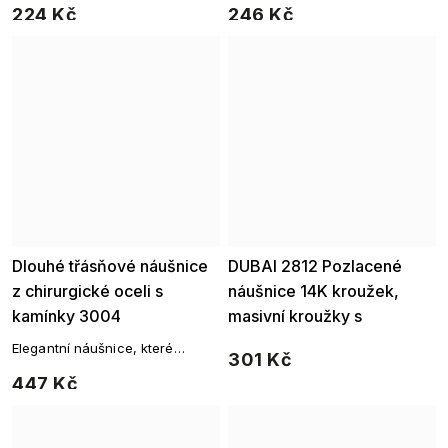
224 Kč
246 Kč
pohyblivou kuličkou.
pro každodenní nošení, ale i
doladění večerního outfitu.
Dlouhé třásňové náušnice
DUBAI 2812 Pozlacené
Ellami
z chirurgické oceli s
náušnice 14K kroužek,
kamínky 3004
masivní kroužky s
kuličkami
Elegantní náušnice, které
301 Kč
kombinují třpyt kamenů a jemné
447 Kč
řetízky pro okouzlující večerní
vzhled.