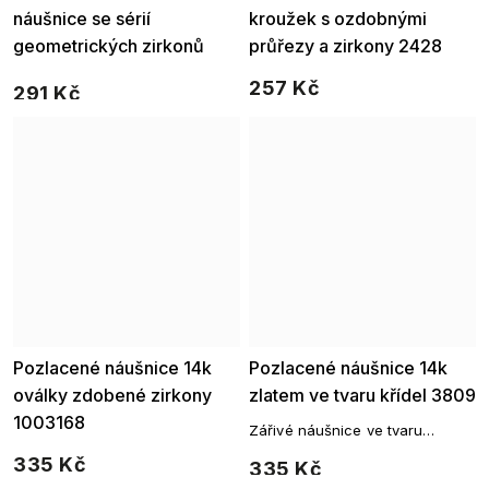
náušnice se sérií
kroužek s ozdobnými
geometrických zirkonů
průřezy a zirkony 2428
2873
257 Kč
291 Kč
Pozlacené náušnice 14k
Pozlacené náušnice 14k
oválky zdobené zirkony
zlatem ve tvaru křídel 3809
1003168
Zářivé náušnice ve tvaru
andělských křídel s jemným
335 Kč
335 Kč
osazením zirkony.