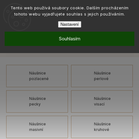
Tento web používá soubory cookie. Dalším procházením
tohoto webu vyjadřujete souhlas s jejich používáním.
Nastavení
Souhlasím
Šperky
Náušnice
Náušnice: mechanické, ovál
/
/
Náušnice: mechanické, ovál
Náušnice
Náušnice
pozlacené
perlové
Náušnice
Náušnice
pecky
visací
Náušnice
Náušnice
masivní
kruhové