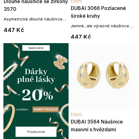
Dlouhé náušnice se zirkony
Ellami
DUBAI 3066 Pozlacené
3570
široké kruhy
Asymetrické dlouhé náušnice
ozdobené zirkony.
Jemné, ale výrazné náušnice v
447 Kč
lesklém zlatém tónu pro
447 Kč
každodenní eleganci.
Ellami
DUBAI 3564 Náušnice
masivní s hvězdami