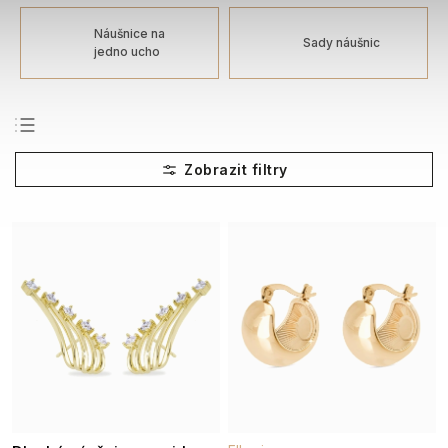
Náušnice na
Sady náušnic
jedno ucho
Nejprodávanější
Nejlevnější
Nejdražší
Abecedně