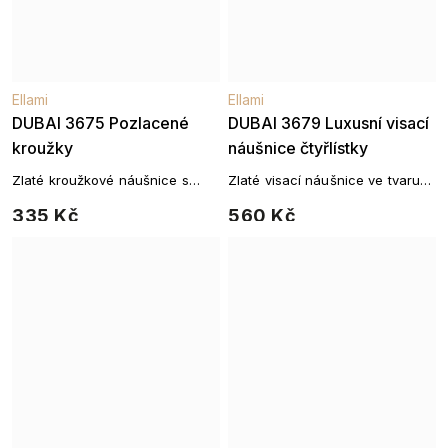
Ellami
Ellami
DUBAI 3675 Pozlacené
DUBAI 3679 Luxusní visací
kroužky
náušnice čtyřlístky
Zlaté kroužkové náušnice s
Zlaté visací náušnice ve tvaru
rytým dekorem
čtyřlístku
335 Kč
560 Kč