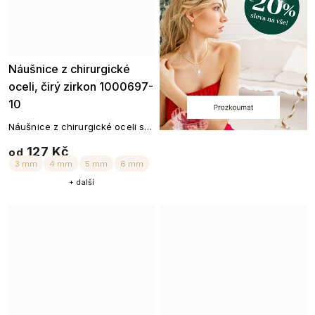
Náušnice z chirurgické
oceli, čirý zirkon 1000697-
10
Náušnice z chirurgické oceli se
zirkonem
127 Kč
od
+ další