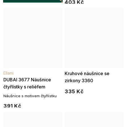
403 Kč
Ellami
Kruhové náušnice se
DUBAI 3677 Náušnice
zirkony 3360
čtyřlístky s reliéfem
335 Kč
Náušnice s motivem čtyřlístku
391 Kč