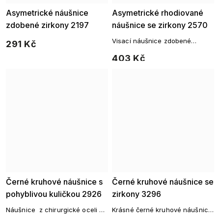
Asymetrické náušnice
Asymetrické rhodiované
zdobené zirkony 2197
náušnice se zirkony 2570
Visací náušnice zdobené
291 Kč
zirkony.
403 Kč
Černé kruhové náušnice s
Černé kruhové náušnice se
pohyblivou kuličkou 2926
zirkony 3296
Náušnice z chirurgické oceli v
Krásné černé kruhové náušnice
černé barvě zdobené
zdobené čirými zirkony. Vhodné