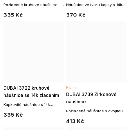
Pozlacené kruhové náušnice –
Náušnice ve tvaru kapky s 14k
kolekce DUBAI
pozlacením – sofistikovaný
335 Kč
370 Kč
šperk v plné harmonii
DUBAI 3722 kruhové
Ellami
DUBAI 3739 Zirkonové
náušnice se 14k zlacením
náušnice
Kapkovité náušnice s 14k
pozlacením – čistý tvar, výrazný
Pozlacené náušnice s dvojitou
335 Kč
lesk
řadou zirkonů – 14k zlato
413 Kč