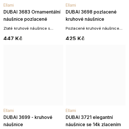
Ellami
Ellami
DUBAI 3683 Ornamentální
DUBAI 3698 pozlacené
náušnice pozlacené
kruhové náušnice
Zlaté kruhové náušnice s
Pozlacené kruhové náušnice
filigránovým vzorem
14k zlatem
447 Kč
425 Kč
Ellami
Ellami
DUBAI 3699 - kruhové
DUBAI 3721 elegantní
náušnice
náušnice se 14k zlacením