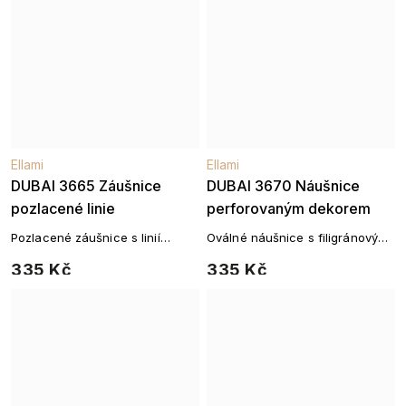
Ellami
Ellami
DUBAI 3665 Záušnice
DUBAI 3670 Náušnice
pozlacené linie
perforovaným dekorem
Pozlacené záušnice s linií
Oválné náušnice s filigránovým
zirkonů
vzorem
335 Kč
335 Kč