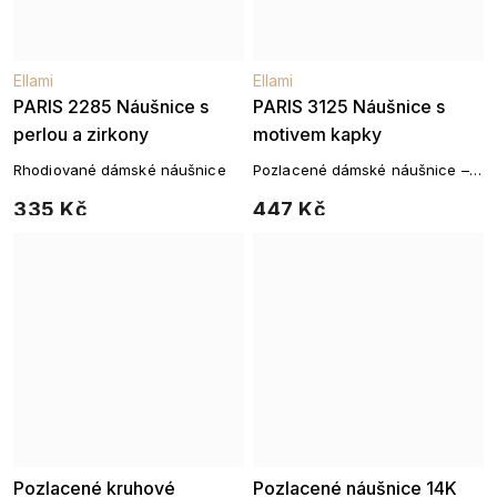
Ellami
Ellami
PARIS 2285 Náušnice s
PARIS 3125 Náušnice s
perlou a zirkony
motivem kapky
Rhodiované dámské náušnice
Pozlacené dámské náušnice –
14k zlato
335 Kč
447 Kč
3 mm
4 mm
5 mm
6 mm
Pozlacené kruhové
Pozlacené náušnice 14K