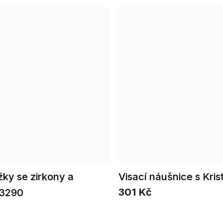
ížky se zirkony a
Visací náušnice s Kri
301 Kč
 3290