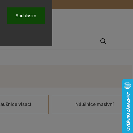
ů
O nás
Souhlasím
Pánské šperky
áušnice visací
Náušnice masivní