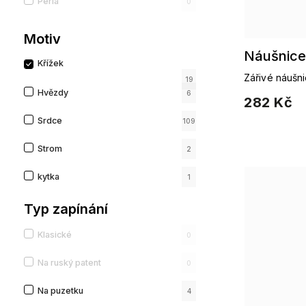
Perla
0
Motiv
Náušnice 
Křížek
Zářivé náušn
19
14K zlatem
Hvězdy
6
282 Kč
Srdce
109
Strom
2
kytka
1
Anděl
Typ zapínání
20
Kapka
17
Klasické
0
Nekonečno
15
Na ruský patent
0
Geometrický
298
Na puzetku
4