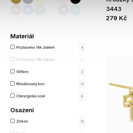
3443
279 Kč
Materiál
Pozlaceno 14k zlatem
4
Pozlaceno 18k zlatem
0
Stříbro
2
Rhodiovaný kov
11
Chirurgická ocel
6
Osazení
Zirkon
15