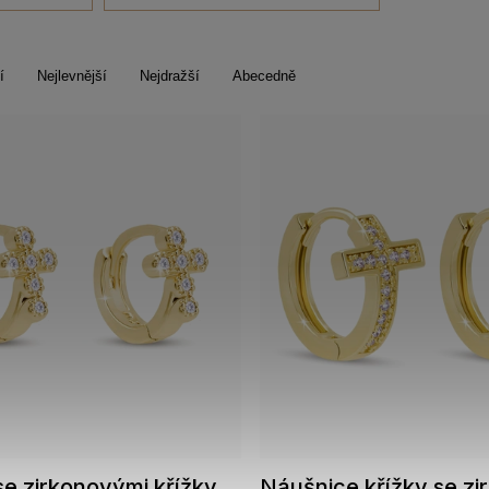
í
Nejlevnější
Nejdražší
Abecedně
e zirkonovými křížky
Náušnice křížky se z