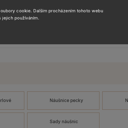
Péče o šperky
Balení šperk
soubory cookie. Dalším procházením tohoto webu
s jejich používáním.
Sety šperků
Kolekce
Móda
Novinky
rlové
Náušnice pecky
N
a
Sady náušnic