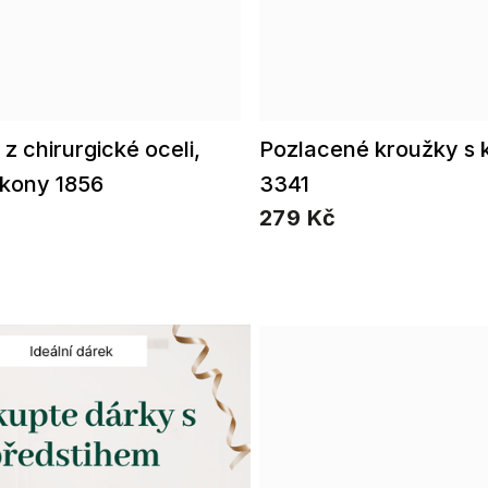
z chirurgické oceli,
Pozlacené kroužky s 
irkony 1856
3341
279 Kč