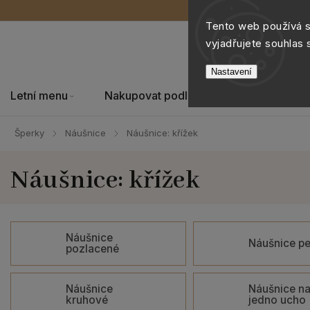
Tento web používá 
vyjadřujete souhlas 
Nastavení
Letní menu
Nakupovat podle
Šperky
Šperky
Náušnice
Náušnice: křížek
/
/
Náušnice: křížek
Náušnice
Náušnice pe
pozlacené
Náušnice
Náušnice n
kruhové
jedno ucho