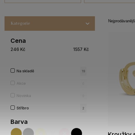
Nejprodávanějš
Kategorie
Cena
246
Kč
1557
Kč
Na skladě
19
Akce
0
Novinka
0
Stříbro
2
Barva
Kroužky s