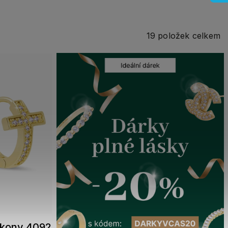
19
položek celkem
irkony 4092