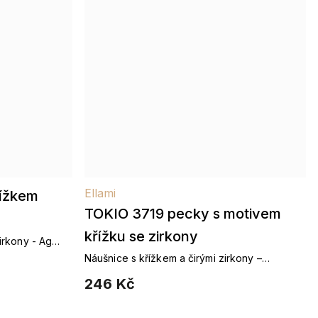
Ellami
řížkem
TOKIO 3719 pecky s motivem
křížku se zirkony
irkony - Ag
Náušnice s křížkem a čirými zirkony –
symbolika v jemném lesku
246 Kč