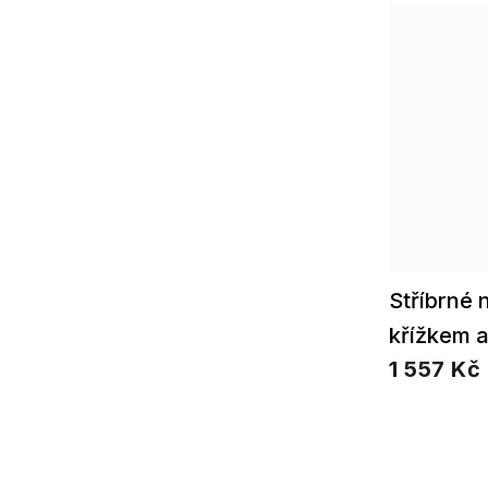
Stříbrné 
křížkem 
1 557 Kč