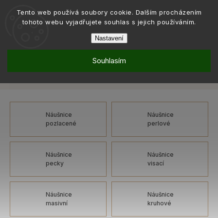
Tento web používá soubory cookie. Dalším procházením
tohoto webu vyjadřujete souhlas s jejich používáním.
Nastavení
Souhlasím
Šperky
Náušnice
Náušnice: klasické, anděl
/
/
Náušnice: klasické, anděl
Náušnice
Náušnice
pozlacené
perlové
Náušnice
Náušnice
pecky
visací
Náušnice
Náušnice
masivní
kruhové