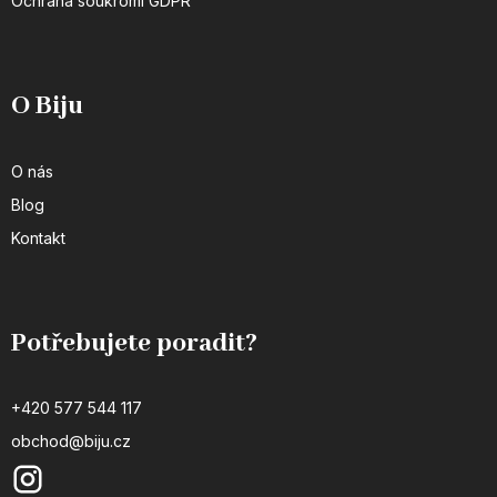
Ochrana soukromí GDPR
O Biju
O nás
Blog
Kontakt
Potřebujete poradit?
+420 577 544 117
obchod@biju.cz