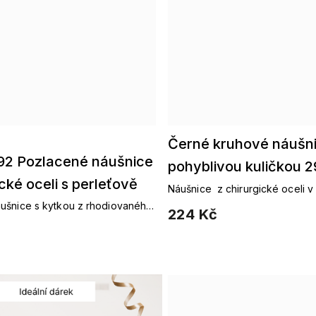
Černé kruhové náušni
92 Pozlacené náušnice
pohyblivou kuličkou 
ické oceli s perleťově
Náušnice z chirurgické oceli v
zdobené pohyblivou kuličkou.
tinou
ušnice s kytkou z rhodiovaného
224 Kč