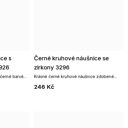
ce s
Černé kruhové náušnice se
2926
zirkony 3296
 černé barvě
Krásné černé kruhové náušnice zdobené
čirými zirkony. Vhodné pro každodenní
246 Kč
nošení, ale i doladění večerního outfitu.