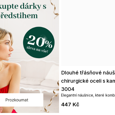
Dlouhé třásňové náuš
chirurgické oceli s ka
3004
Elegantní náušnice, které kombi
kamenů a jemné řetízky pro oko
447 Kč
večerní vzhled.