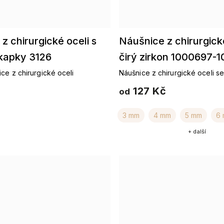
z chirurgické oceli s
Náušnice z chirurgické
kapky 3126
čirý zirkon 1000697-1
ce z chirurgické oceli
Náušnice z chirurgické oceli s
127 Kč
od
3 mm
4 mm
5 mm
6
+ další