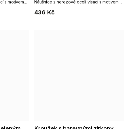
cí s motivem
Náušnice z nerezové oceli visací s motivem
ou pro všední
kroužků, jsou elegantní ozdobou pro všední
436 Kč
dny.
 zeleným
Kroužek s barevnými zirkony