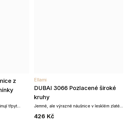
Ellami
nice z
DUBAI 3066 Pozlacené široké
mínky
kruhy
nují třpyt
Jemné, ale výrazné náušnice v lesklém zlatém
uzlující
tónu pro každodenní eleganci.
426 Kč