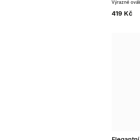
chirurgic
Výrazné ováln
419 Kč
Elegantn