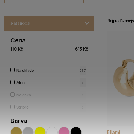
Nejprodávanějš
Kategorie
Cena
110
Kč
615
Kč
Na skladě
257
Akce
5
Novinka
0
Stříbro
0
Barva
Ellami