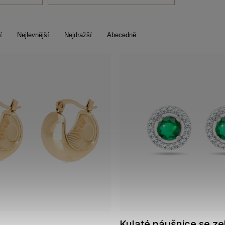
í
Nejlevnější
Nejdražší
Abecedně
Kulaté náušnice se z