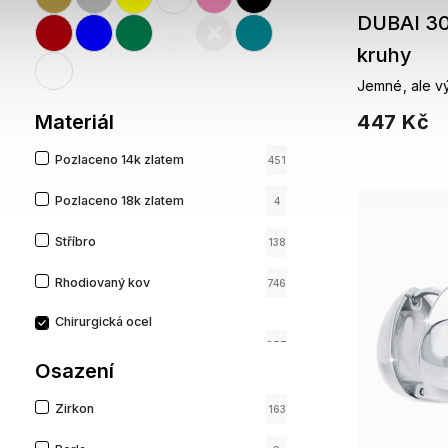
DUBAI 30
kruhy
Jemné, ale v
tónu pro kaž
Materiál
447 Kč
Pozlaceno 14k zlatem
451
Pozlaceno 18k zlatem
4
Stříbro
138
Rhodiovaný kov
746
Chirurgická ocel
257
Osazení
Zirkon
163