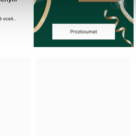
é oceli
robnými čirými