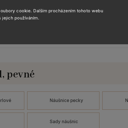
Péče o šperky
Balení šperk
soubory cookie. Dalším procházením tohoto webu
s jejich používáním.
Sety šperků
Kolekce
Móda
Novinky
l, pevné
rlové
Náušnice pecky
N
a
Sady náušnic