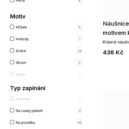
Perla
8
Motiv
Náušnice 
Křížek
6
motivem 
Hvězdy
1
Krásné náušni
Srdce
436 Kč
28
Strom
2
kytka
0
Anděl
Typ zapínání
8
Kapka
3
Klasické
0
Nekonečno
0
Na ruský patent
4
Geometrický
55
Na puzetku
95