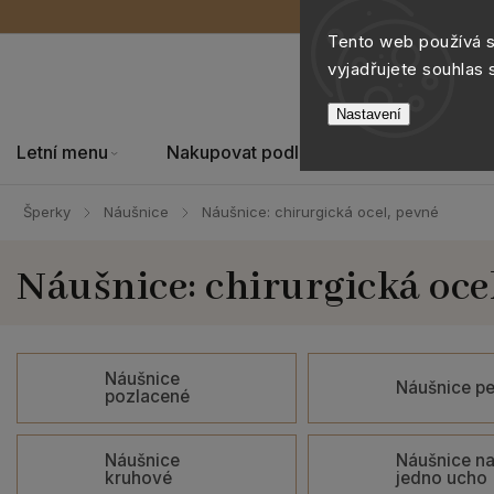
Tento web používá 
vyjadřujete souhlas 
Nastavení
Letní menu
Nakupovat podle
Šperky
Šperky
Náušnice
Náušnice: chirurgická ocel, pevné
/
/
Náušnice: chirurgická oce
Náušnice
Náušnice pe
pozlacené
Náušnice
Náušnice n
kruhové
jedno ucho