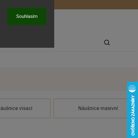
ů
O nás
Souhlasím
Pánské šperky
áušnice visací
Náušnice masivní