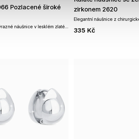
66 Pozlacené široké
zirkonem 2620
Elegantní náušnice z chirurgick
osázené zeleným zirkonem a d
ýrazné náušnice v lesklém zlatém
335 Kč
zirkony.
dodenní eleganci.