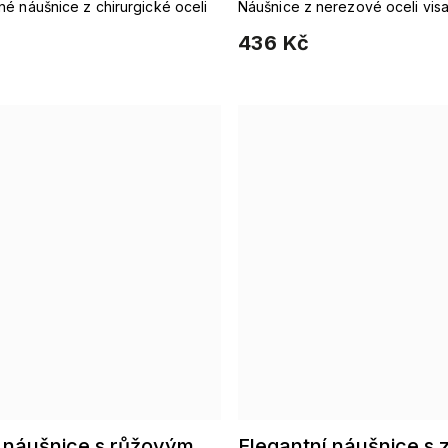
ká ocel
é náušnice z chirurgické oceli
Náušnice z nerezové oceli visa
kroužků, jsou elegantní ozdob
436 Kč
dny.
í náušnice s růžovým
Elegantní náušnice s