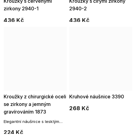
Kroužky s červenými
Kroužky s čirými zirkony
zirkony 2940-1
2940-2
436 Kč
436 Kč
Kroužky z chirurgické oceli
Kruhové náušnice 3390
se zirkony a jemným
268 Kč
gravírováním 1873
Elegantní náušnice s lesklým
povrchem a drobným zirkonem
224 Kč
pro jemný třpyt v každém