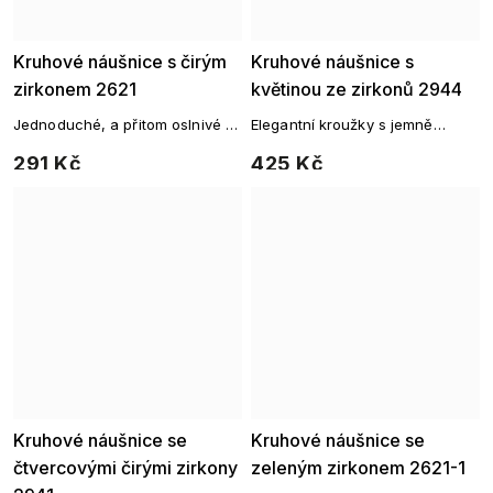
Kruhové náušnice s čirým
Kruhové náušnice s
zirkonem 2621
květinou ze zirkonů 2944
Jednoduché, a přitom oslnivé –
Elegantní kroužky s jemně
kruhové náušnice se zářivým
třpytivým květinovým motivem
291 Kč
425 Kč
zirkonem pro každodenní
ze zirkonů – dokonalý šperk pro
eleganci.
každou příležitost.
Kruhové náušnice se
Kruhové náušnice se
čtvercovými čirými zirkony
zeleným zirkonem 2621-1