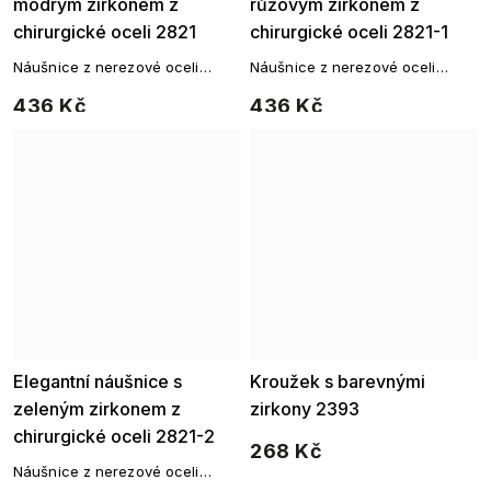
modrým zirkonem z
růžovým zirkonem z
chirurgické oceli 2821
chirurgické oceli 2821-1
Náušnice z nerezové oceli
Náušnice z nerezové oceli
visací s motivem kroužků, jsou
visací s motivem kroužků, jsou
436 Kč
436 Kč
elegantní ozdobou pro všední
elegantní ozdobou pro všední
dny.
dny.
Elegantní náušnice s
Kroužek s barevnými
zeleným zirkonem z
zirkony 2393
chirurgické oceli 2821-2
268 Kč
Náušnice z nerezové oceli