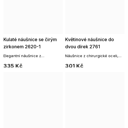
Kulaté náušnice se čirým
Květinové náušnice do
zirkonem 2620-1
dvou dírek 2761
Elegantní náušnice z
Náušnice z chirurgické oceli,
chirurgické oceli
Cartilage piercing do ucha s
335 Kč
301 Kč
osázené čirým zirkonem a
řetízkem (čtyřlístek).
drobnými čirými zirkony.