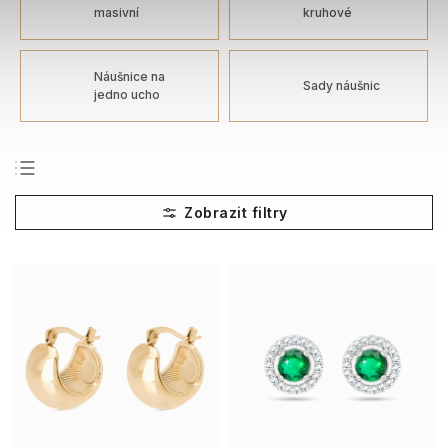
masivní
kruhové
Náušnice na
Sady náušnic
jedno ucho
Nejprodávanější
Nejlevnější
Nejdražší
Abecedně