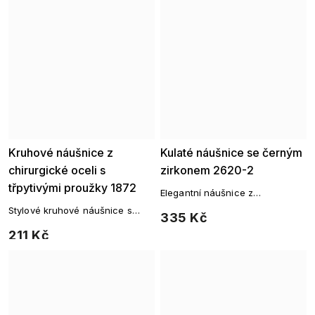
čirými zirkony.
Kruhové náušnice z
Kulaté náušnice se černým
chirurgické oceli s
zirkonem 2620-2
třpytivými proužky 1872
Elegantní náušnice z
chirurgické oceli osázené
Stylové kruhové náušnice s
335 Kč
černým zirkonem a drobnými
jemně třpytivými proužky z
čirými zirkony.
211 Kč
odolné chirurgické oceli.