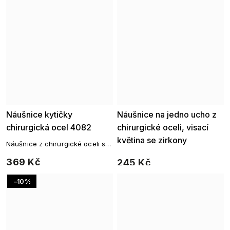
Náušnice kytičky
Náušnice na jedno ucho z
chirurgická ocel 4082
chirurgické oceli, visací
květina se zirkony
Náušnice z chirurgické oceli s
9001648-2
barevnou kytičkou
369 Kč
245 Kč
Akce
–10 %