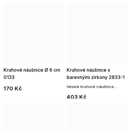
pohybu.
Kruhové náušnice Ø 6 cm
Kruhové náušnice s
0133
barevnými zirkony 2833-1
Veselé kruhové náušnice
170 Kč
zdobené hravými zirkony v
403 Kč
duhových barvách.