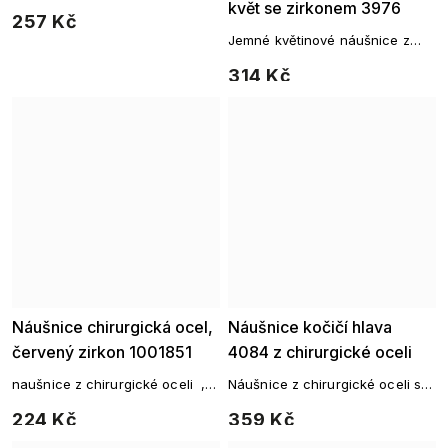
květ se zirkonem 3976
257 Kč
Jemné květinové náušnice z
chirurgické oceli se zirkonem
314 Kč
Náušnice chirurgická ocel,
Náušnice kočičí hlava
červený zirkon 1001851
4084 z chirurgické oceli
naušnice z chirurgické oceli ,
Náušnice z chirurgické oceli s
stálobarevný kov, vhodné i pro
kočičkou a zirkony
224 Kč
359 Kč
alergiky , typ naušnice kroužek