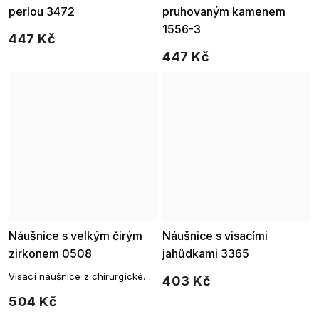
perlou 3472
pruhovaným kamenem
1556-3
447 Kč
447 Kč
Náušnice s velkým čirým
Náušnice s visacími
zirkonem 0508
jahůdkami 3365
Visací náušnice z chirurgické
403 Kč
oceli s velkým čirým zirkonem
504 Kč