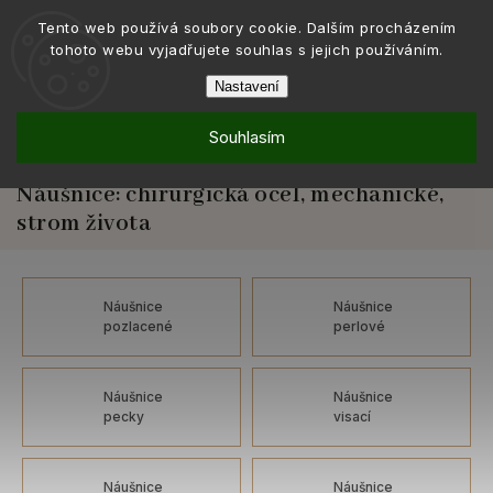
Tento web používá soubory cookie. Dalším procházením
tohoto webu vyjadřujete souhlas s jejich používáním.
Nastavení
Souhlasím
Šperky
Náušnice
/
/
Náušnice: chirurgická ocel, mechanické, strom života
Náušnice: chirurgická ocel, mechanické,
strom života
Náušnice
Náušnice
pozlacené
perlové
Náušnice
Náušnice
pecky
visací
Náušnice
Náušnice