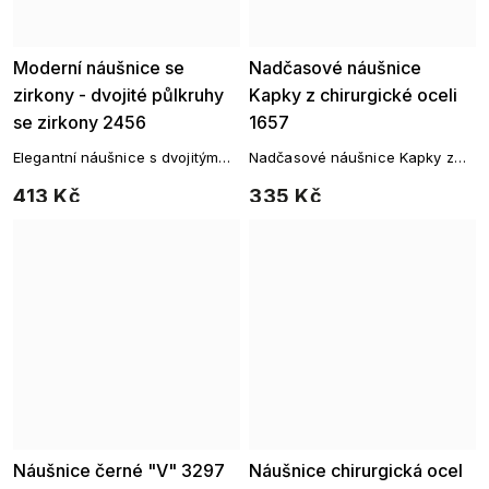
Moderní náušnice se
Nadčasové náušnice
zirkony - dvojité půlkruhy
Kapky z chirurgické oceli
se zirkony 2456
1657
Elegantní náušnice s dvojitým
Nadčasové náušnice Kapky z
obloukem a jemnými čirými
chirurgické oceli
413 Kč
335 Kč
zirkony pro moderní vzhled.
Náušnice černé "V" 3297
Náušnice chirurgická ocel