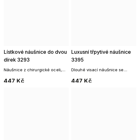
Lístkové náušnice do dvou
Luxusní třpytivé náušnice
dírek 3293
3395
Náušnice z chirurgické oceli,
Dlouhé visací náušnice se
Cartilage piercing do ucha s
zářivými zirkony z chirurgické
447 Kč
447 Kč
řetízkem.
oceli