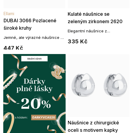
Ellami
Kulaté náušnice se
DUBAI 3066 Pozlacené
zeleným zirkonem 2620
široké kruhy
Elegantní náušnice z
chirurgické oceli osázené
Jemné, ale výrazné náušnice v
335 Kč
zeleným zirkonem a drobnými
lesklém zlatém tónu pro
447 Kč
čirými zirkony.
každodenní eleganci.
Náušnice z chirurgické
oceli s motivem kapky