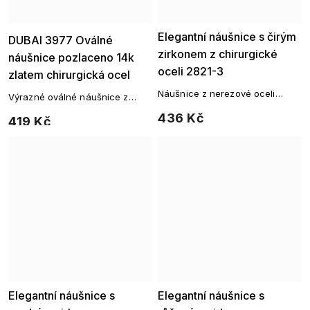
Ellami
Elegantní náušnice s čirým
DUBAI 3977 Oválné
zirkonem z chirurgické
náušnice pozlaceno 14k
oceli 2821-3
zlatem chirurgická ocel
Náušnice z nerezové oceli
Výrazné oválné náušnice z
visací s motivem kroužků, jsou
chirurgické oceli
436 Kč
419 Kč
elegantní ozdobou pro všední
dny.
Elegantní náušnice s
Elegantní náušnice s