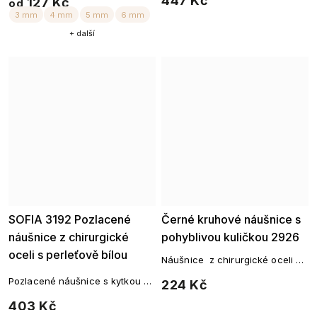
447 Kč
127 Kč
od
+ další
SOFIA 3192 Pozlacené
Ellami
Černé kruhové náušnice s
náušnice z chirurgické
pohyblivou kuličkou 2926
oceli s perleťově bílou
Náušnice z chirurgické oceli v
květinou
černé barvě zdobené
Pozlacené náušnice s kytkou z
224 Kč
pohyblivou kuličkou.
rhodiovaného kovu
403 Kč