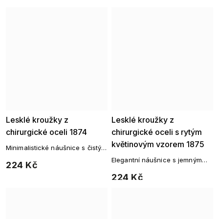
Lesklé kroužky z
Lesklé kroužky z
chirurgické oceli 1874
chirurgické oceli s rytým
květinovým vzorem 1875
Minimalistické náušnice s čistým
designem a elegantním leskem
Elegantní náušnice s jemným
224 Kč
pro každodenní styl.
květinovým motivem, které
224 Kč
podtrhnou přirozený půvab
každého outfitu.