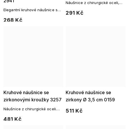
2941
Náušnice z chirurgické oceli,
kruh ozdobený
Elegantní kruhové náušnice s
291 Kč
zeleným zirkonem.
linií čtvercových zirkonů pro
268 Kč
dokonalý lesk každý den.
Kruhové náušnice se
Kruhové náušnice se
zirkonovými kroužky 3257
zirkony Ø 3,5 cm 0159
Náušnice z chirurgické oceli.
511 Kč
Decentní jemné kroužky se
481 Kč
třemi přívěsky kruhového tvaru,
které jsou osazeny drobnými