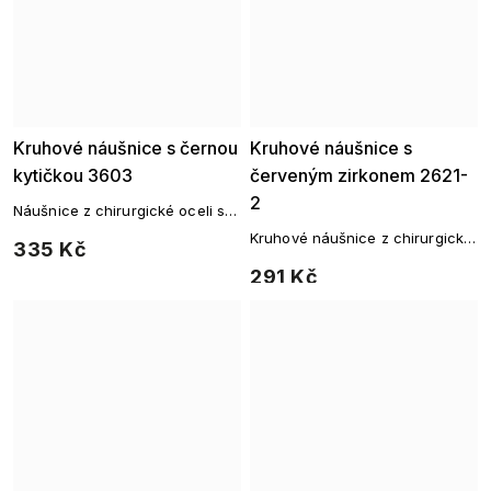
Kruhové náušnice s černou
Kruhové náušnice s
kytičkou 3603
červeným zirkonem 2621-
2
Náušnice z chirurgické oceli s
černou květinou
Kruhové náušnice z chirurgické
335 Kč
oceli zdobené decentním
291 Kč
červeným zirkonem