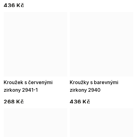
visací s motivem kroužků, jsou
436 Kč
elegantní ozdobou pro všední
dny.
Kroužek s červenými
Kroužky s barevnými
zirkony 2941-1
zirkony 2940
268 Kč
436 Kč