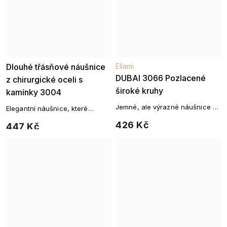
Dlouhé třásňové náušnice
Ellami
DUBAI 3066 Pozlacené
z chirurgické oceli s
široké kruhy
kamínky 3004
Jemné, ale výrazné náušnice v
Elegantní náušnice, které
lesklém zlatém tónu pro
kombinují třpyt kamenů a jemné
426 Kč
447 Kč
každodenní eleganci.
řetízky pro okouzlující večerní
vzhled.