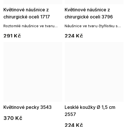
Květinové náušnice z
Květinové náušnice z
chirurgické oceli 1717
chirurgické oceli 3796
Roztomilé náušnice ve tvaru
Náušnice ve tvaru čtyřlístku s
květiny s jemným třpytem dodají
čirým kamínkem z chirurgické
291 Kč
224 Kč
šmrnc každodennímu outfitu.
oceli.
Květinové pecky 3543
Lesklé koužky Ø 1,5 cm
2557
370 Kč
224 Kč