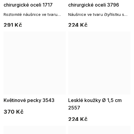
chirurgické oceli 1717
chirurgické oceli 3796
Roztomilé náušnice ve tvaru
Náušnice ve tvaru čtyřlístku s
květiny s jemným třpytem dodají
čirým kamínkem z chirurgické
291 Kč
224 Kč
šmrnc každodennímu outfitu.
oceli.
Květinové pecky 3543
Lesklé koužky Ø 1,5 cm
2557
370 Kč
224 Kč