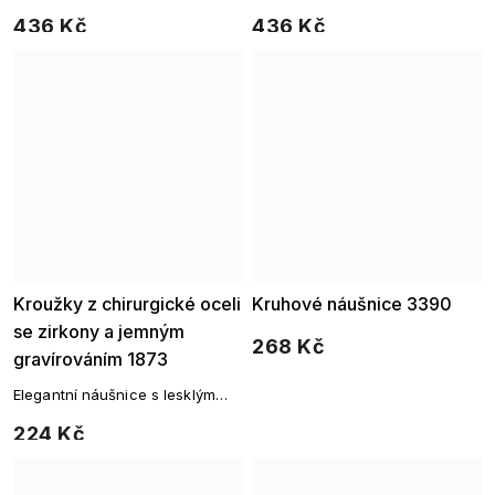
436 Kč
436 Kč
Kroužky z chirurgické oceli
Kruhové náušnice 3390
se zirkony a jemným
268 Kč
gravírováním 1873
Elegantní náušnice s lesklým
povrchem a drobným zirkonem
224 Kč
pro jemný třpyt v každém
pohybu.