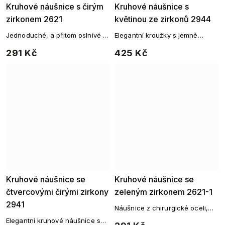
Kruhové náušnice s čirým
Kruhové náušnice s
zirkonem 2621
květinou ze zirkonů 2944
Jednoduché, a přitom oslnivé –
Elegantní kroužky s jemně
kruhové náušnice se zářivým
třpytivým květinovým motivem
291 Kč
425 Kč
zirkonem pro každodenní
ze zirkonů – dokonalý šperk pro
eleganci.
každou příležitost.
Kruhové náušnice se
Kruhové náušnice se
čtvercovými čirými zirkony
zeleným zirkonem 2621-1
2941
Náušnice z chirurgické oceli,
kruh ozdobený
Elegantní kruhové náušnice s