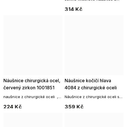
chirurgické oceli se zirkonem
314 Kč
Náušnice chirurgická ocel,
Náušnice kočičí hlava
červený zirkon 1001851
4084 z chirurgické oceli
naušnice z chirurgické oceli ,
Náušnice z chirurgické oceli s
stálobarevný kov, vhodné i pro
kočičkou a zirkony
224 Kč
359 Kč
alergiky , typ naušnice kroužek