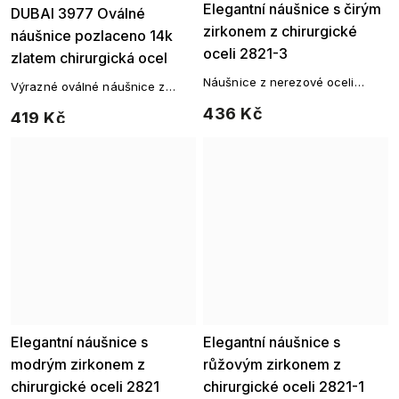
Ellami
Elegantní náušnice s čirým
DUBAI 3977 Oválné
zirkonem z chirurgické
náušnice pozlaceno 14k
oceli 2821-3
zlatem chirurgická ocel
Náušnice z nerezové oceli
Výrazné oválné náušnice z
visací s motivem kroužků, jsou
chirurgické oceli
436 Kč
419 Kč
elegantní ozdobou pro všední
dny.
Elegantní náušnice s
Elegantní náušnice s
modrým zirkonem z
růžovým zirkonem z
chirurgické oceli 2821
chirurgické oceli 2821-1