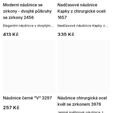
Moderní náušnice se
Nadčasové náušnice
zirkony - dvojité půlkruhy
Kapky z chirurgické oceli
se zirkony 2456
1657
Elegantní náušnice s dvojitým
Nadčasové náušnice Kapky z
obloukem a jemnými čirými
chirurgické oceli
413 Kč
335 Kč
zirkony pro moderní vzhled.
Náušnice černé "V" 3297
Náušnice chirurgická ocel
květ se zirkonem 3976
257 Kč
Jemné květinové náušnice z