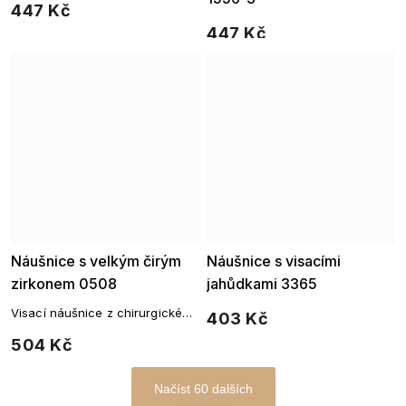
447 Kč
447 Kč
Náušnice s velkým čirým
Náušnice s visacími
zirkonem 0508
jahůdkami 3365
Visací náušnice z chirurgické
403 Kč
oceli s velkým čirým zirkonem
504 Kč
Načíst 60 dalších