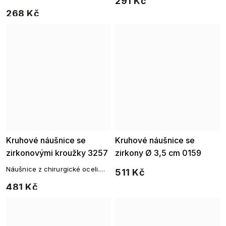
291 Kč
zeleným zirkonem.
linií čtvercových zirkonů pro
268 Kč
dokonalý lesk každý den.
Kruhové náušnice se
Kruhové náušnice se
zirkonovými kroužky 3257
zirkony Ø 3,5 cm 0159
Náušnice z chirurgické oceli.
511 Kč
Decentní jemné kroužky se
481 Kč
třemi přívěsky kruhového tvaru,
které jsou osazeny drobnými
čirými zirkony.