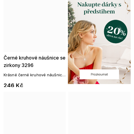
Černé kruhové náušnice se
zirkony 3296
Krásné černé kruhové náušnice
zdobené čirými zirkony. Vhodné
246 Kč
pro každodenní nošení, ale i
doladění večerního outfitu.