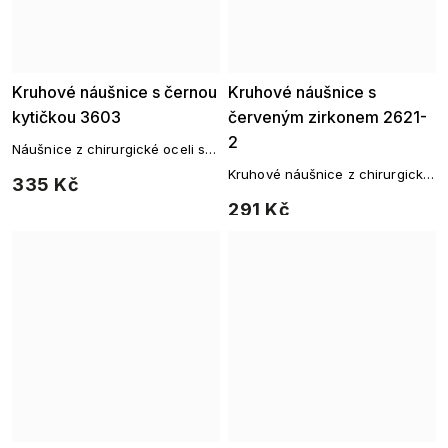
Kruhové náušnice s černou
Kruhové náušnice s
kytičkou 3603
červeným zirkonem 2621-
2
Náušnice z chirurgické oceli s
černou květinou
Kruhové náušnice z chirurgické
335 Kč
oceli zdobené decentním
291 Kč
červeným zirkonem