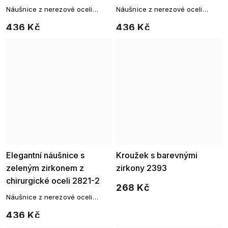
Náušnice z nerezové oceli
Náušnice z nerezové oceli
visací s motivem kroužků, jsou
visací s motivem kroužků, jsou
436 Kč
436 Kč
elegantní ozdobou pro všední
elegantní ozdobou pro všední
dny.
dny.
Elegantní náušnice s
Kroužek s barevnými
zeleným zirkonem z
zirkony 2393
chirurgické oceli 2821-2
268 Kč
Náušnice z nerezové oceli
visací s motivem kroužků, jsou
436 Kč
elegantní ozdobou pro všední
dny.