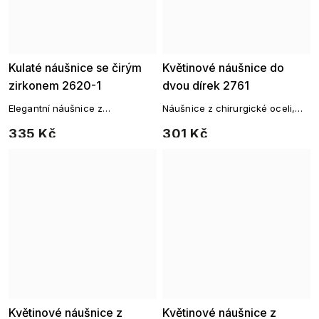
Kulaté náušnice se čirým
Květinové náušnice do
zirkonem 2620-1
dvou dírek 2761
Elegantní náušnice z
Náušnice z chirurgické oceli,
chirurgické oceli
Cartilage piercing do ucha s
335 Kč
301 Kč
osázené čirým zirkonem a
řetízkem (čtyřlístek).
drobnými čirými zirkony.
Květinové náušnice z
Květinové náušnice z