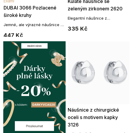
Ellami
Kulaté náušnice se
DUBAI 3066 Pozlacené
zeleným zirkonem 2620
široké kruhy
Elegantní náušnice z
chirurgické oceli osázené
Jemné, ale výrazné náušnice v
335 Kč
zeleným zirkonem a drobnými
lesklém zlatém tónu pro
447 Kč
čirými zirkony.
každodenní eleganci.
Náušnice z chirurgické
oceli s motivem kapky
3126