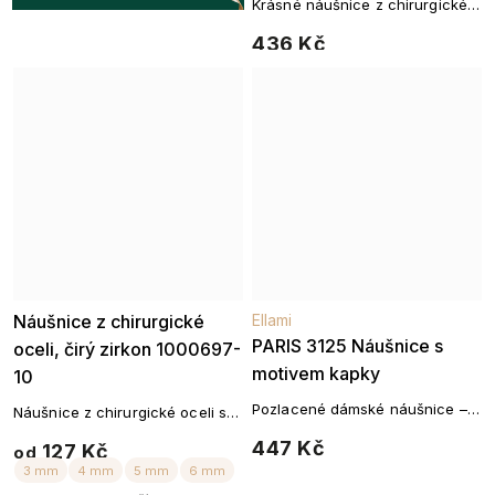
Krásné náušnice z chirurgické
oceli
436 Kč
Náušnice z chirurgické
Ellami
PARIS 3125 Náušnice s
oceli, čirý zirkon 1000697-
motivem kapky
10
Pozlacené dámské náušnice –
Náušnice z chirurgické oceli se
14k zlato
zirkonem
447 Kč
127 Kč
od