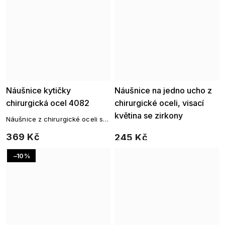
Náušnice kytičky
Náušnice na jedno ucho z
chirurgická ocel 4082
chirurgické oceli, visací
květina se zirkony
Náušnice z chirurgické oceli s
9001648-2
barevnou kytičkou
369 Kč
245 Kč
Akce
–10 %