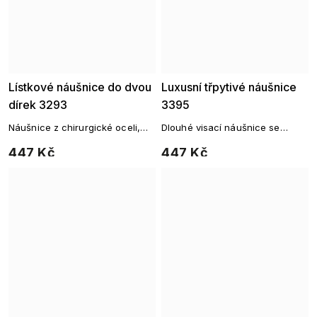
Lístkové náušnice do dvou
Luxusní třpytivé náušnice
dírek 3293
3395
Náušnice z chirurgické oceli,
Dlouhé visací náušnice se
Cartilage piercing do ucha s
zářivými zirkony z chirurgické
447 Kč
447 Kč
řetízkem.
oceli