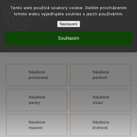
Tento web používá soubory cookie. Dalším procházením
tohoto webu vyjadřujete souhlas s jejich používáním.
Nastavení
Souhlasím
Šperky
Náušnice
Náušnice: chirurgická ocel
/
/
Náušnice: chirurgická ocel
Náušnice
Náušnice
pozlacené
perlové
Náušnice
Náušnice
pecky
visací
Náušnice
Náušnice
masivní
kruhové