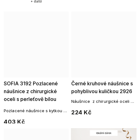
+ další
SOFIA 3192 Pozlacené
Ellami
Černé kruhové náušnice s
náušnice z chirurgické
pohyblivou kuličkou 2926
oceli s perleťově bílou
Náušnice z chirurgické oceli v
květinou
černé barvě zdobené
Pozlacené náušnice s kytkou z
224 Kč
pohyblivou kuličkou.
rhodiovaného kovu
403 Kč
3 mm
4 mm
5 mm
6 mm