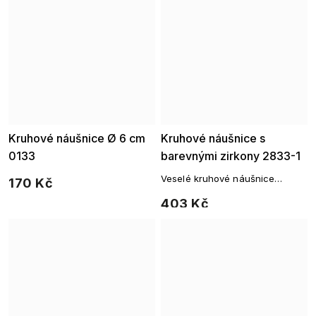
Kruhové náušnice Ø 6 cm
Kruhové náušnice s
0133
barevnými zirkony 2833-1
Veselé kruhové náušnice
170 Kč
zdobené hravými zirkony v
403 Kč
duhových barvách.