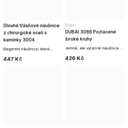
Dlouhé třásňové náušnice
Ellami
DUBAI 3066 Pozlacené
z chirurgické oceli s
široké kruhy
kamínky 3004
Jemné, ale výrazné náušnice v
Elegantní náušnice, které
lesklém zlatém tónu pro
kombinují třpyt kamenů a jemné
426 Kč
447 Kč
každodenní eleganci.
řetízky pro okouzlující večerní
vzhled.