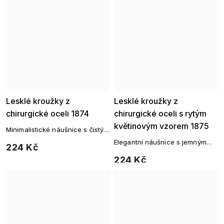
Lesklé kroužky z
Lesklé kroužky z
chirurgické oceli 1874
chirurgické oceli s rytým
květinovým vzorem 1875
Minimalistické náušnice s čistým
designem a elegantním leskem
Elegantní náušnice s jemným
224 Kč
pro každodenní styl.
květinovým motivem, které
224 Kč
podtrhnou přirozený půvab
každého outfitu.