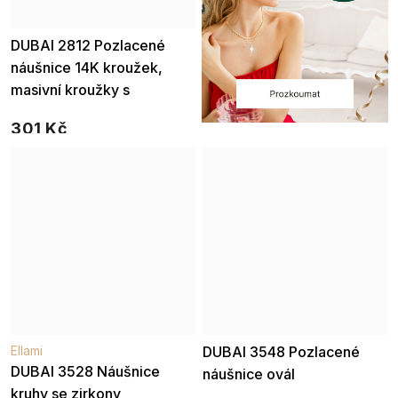
DUBAI 2812 Pozlacené
Ellami
náušnice 14K kroužek,
masivní kroužky s
kuličkami
301 Kč
Ellami
DUBAI 3548 Pozlacené
DUBAI 3528 Náušnice
náušnice ovál
kruhy se zirkony