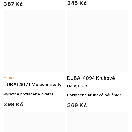
345 Kč
387 Kč
pozlacené 14K zlatem
Ellami
DUBAI 4094 Kruhové
DUBAI 4071 Masivní ovály
náušnice
Výrazné pozlacené oválné
Pozlacené kruhové náušnice
náušnice s lesklým povrchem
398 Kč
369 Kč