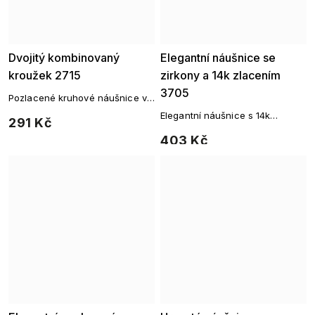
Dvojitý kombinovaný
Elegantní náušnice se
kroužek 2715
zirkony a 14k zlacením
3705
Pozlacené kruhové náušnice v
nadčasovém designu
Elegantní náušnice s 14k
291 Kč
pozlacením a zirkony se tvaru
403 Kč
srdíčka – nadčasový šperk plný
lesku