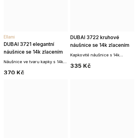
Ellami
DUBAI 3722 kruhové
DUBAI 3721 elegantní
náušnice se 14k zlacením
náušnice se 14k zlacením
Kapkovité náušnice s 14k
pozlacením – čistý tvar, výrazný
Náušnice ve tvaru kapky s 14k
335 Kč
lesk
pozlacením – sofistikovaný
370 Kč
šperk v plné harmonii