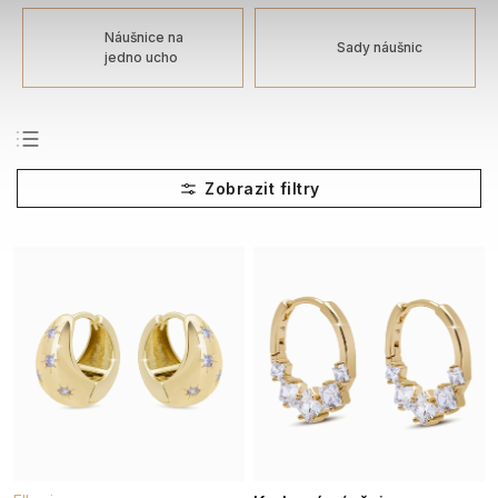
Náušnice na
Sady náušnic
jedno ucho
Nejprodávanější
Nejlevnější
Nejdražší
Abecedně