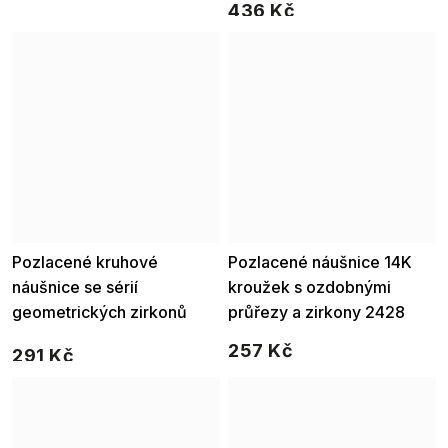
436 Kč
Pozlacené kruhové
Pozlacené náušnice 14K
náušnice se sérií
kroužek s ozdobnými
geometrických zirkonů
průřezy a zirkony 2428
2873
257 Kč
291 Kč