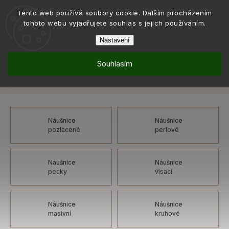
Tento web používá soubory cookie. Dalším procházením
tohoto webu vyjadřujete souhlas s jejich používáním.
Nastavení
Souhlasím
Šperky
Náušnice
Náušnice: bižuterní kov, kloubové
/
/
Náušnice: bižuterní kov, kloubové
Náušnice
Náušnice
pozlacené
perlové
Náušnice
Náušnice
pecky
visací
Náušnice
Náušnice
masivní
kruhové