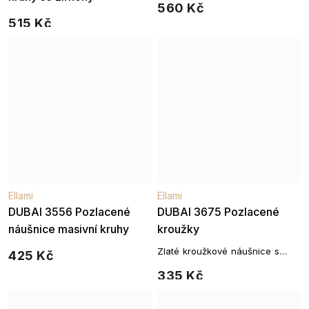
560 Kč
515 Kč
Ellami
Ellami
DUBAI 3556 Pozlacené
DUBAI 3675 Pozlacené
náušnice masivní kruhy
kroužky
Zlaté kroužkové náušnice s
425 Kč
rytým dekorem
335 Kč