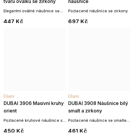
tvaru oválku se zirkony
náušnice
Elegantní oválné náušnice se
Pozlacené náušnice se zirkony
zirkony ve zlatém provedení pro
447 Kč
697 Kč
jemný, ale výrazný efekt.
Ellami
Ellami
DUBAI 3906 Masivní kruhy
DUBAI 3908 Náušnice bílý
orient
smalt a zirkony
Pozlacené kruhové náušnice s
Pozlacené náušnice se smaltem
řeckým vzorem a zirkony
a zirkony
450 Kč
461 Kč