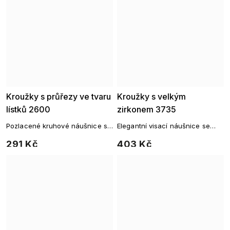
Kroužky s průřezy ve tvaru
Kroužky s velkým
lístků 2600
zirkonem 3735
Pozlacené kruhové náušnice s
Elegantní visací náušnice se
ornamentálním vzorem
zirkony
291 Kč
403 Kč