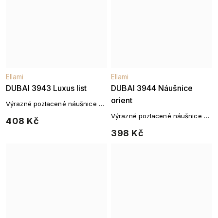
Ellami
Ellami
DUBAI 3943 Luxus list
DUBAI 3944 Náušnice
orient
Výrazné pozlacené náušnice se
zářivými zirkony
Výrazné pozlacené náušnice s
408 Kč
geometrickým motivem
398 Kč