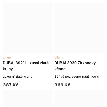
Ellami
Ellami
DUBAI 3921 Luxusní zlaté
DUBAI 3939 Zirkonový
kruhy
věnec
Luxusní zlaté kruhy
Zářivé pozlacené náušnice s
elegantním motivem
387 Kč
366 Kč