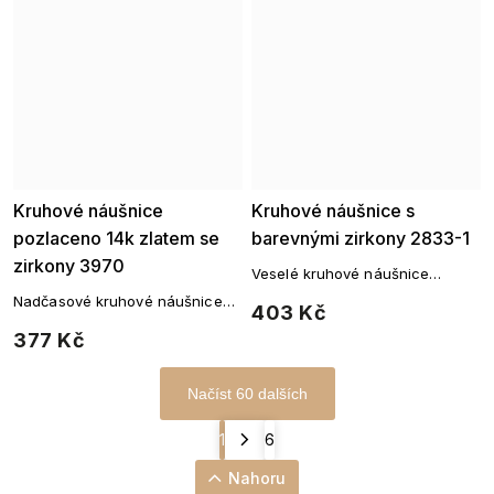
Kruhové náušnice
Kruhové náušnice s
pozlaceno 14k zlatem se
barevnými zirkony 2833-1
zirkony 3970
Veselé kruhové náušnice
zdobené hravými zirkony v
Nadčasové kruhové náušnice
403 Kč
duhových barvách.
se zirkony z rhodiovaného kovu
377 Kč
Načíst 60 dalších
1
6
Nahoru