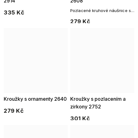
2914
2608
Pozlacené kruhové náušnice s
335 Kč
plastickým vzorem
279 Kč
Kroužky s ornamenty 2640
Kroužky s pozlacením a
zirkony 2752
279 Kč
301 Kč