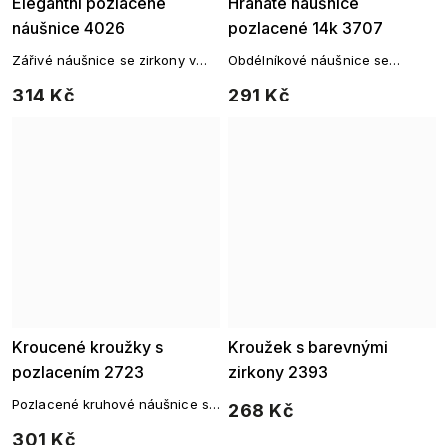
Elegantní pozlacené
Hranaté náušnice
náušnice 4026
pozlacené 14k 3707
Zářivé náušnice se zirkony v
Obdélníkové náušnice se
elegantním provedení
zirkony a 14k pozlacením – čistý
314 Kč
291 Kč
tvar, jemný lesk
Kroucené kroužky s
Kroužek s barevnými
pozlacením 2723
zirkony 2393
Pozlacené kruhové náušnice s
268 Kč
výraznou strukturou
301 Kč