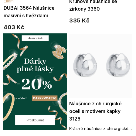
Ellami
Kruhové náušnice se
DUBAI 3564 Náušnice
zirkony 3360
masivní s hvězdami
335 Kč
403 Kč
Náušnice z chirurgické
oceli s motivem kapky
3126
Krásné náušnice z chirurgické
oceli