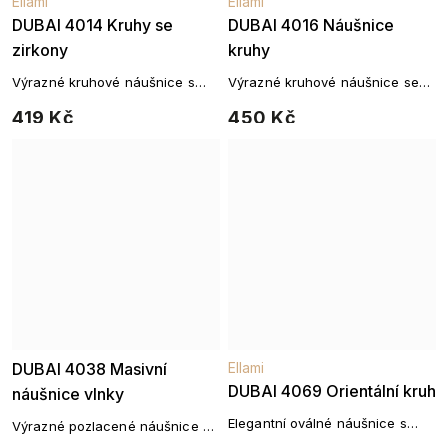
Ellami
Ellami
DUBAI 4014 Kruhy se
DUBAI 4016 Náušnice
zirkony
kruhy
Výrazné kruhové náušnice s
Výrazné kruhové náušnice se
bohatým osazením zirkonů
zářivými zirkony
419 Kč
450 Kč
DUBAI 4038 Masivní
Ellami
DUBAI 4069 Orientální kruh
náušnice vlnky
Elegantní oválné náušnice s
Výrazné pozlacené náušnice s
geometrickým vzorem
moderním vlnitým designem