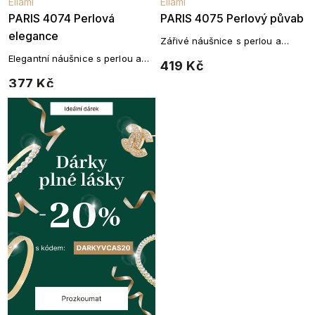
Ellami
Ellami
PARIS 4074 Perlová
PARIS 4075 Perlový půvab
elegance
Zářivé náušnice s perlou a
zirkony v elegantním vlnitém
Elegantní náušnice s perlou a
419 Kč
designu
třpytivými zirkony
377 Kč