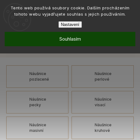
Tento web používá soubory cookie. Dalším procházením
tohoto webu vyjadřujete souhlas s jejich používáním.
Nastavení
Souhlasím
Šperky
Náušnice
Náušnice: bílá, rhodiovaný kov, na patent
/
/
Náušnice: bílá, rhodiovaný kov, na patent
Náušnice
Náušnice
pozlacené
perlové
Náušnice
Náušnice
pecky
visací
Náušnice
Náušnice
masivní
kruhové