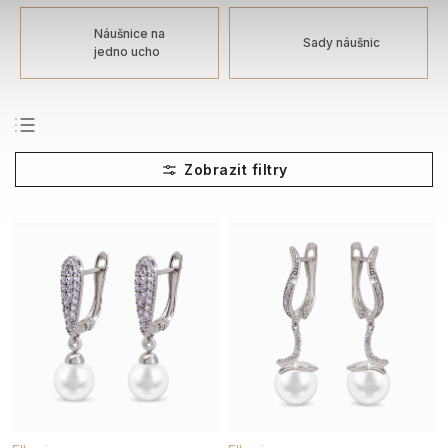
Náušnice na
Sady náušnic
jedno ucho
Nejprodávanější
Nejlevnější
Nejdražší
Abecedně