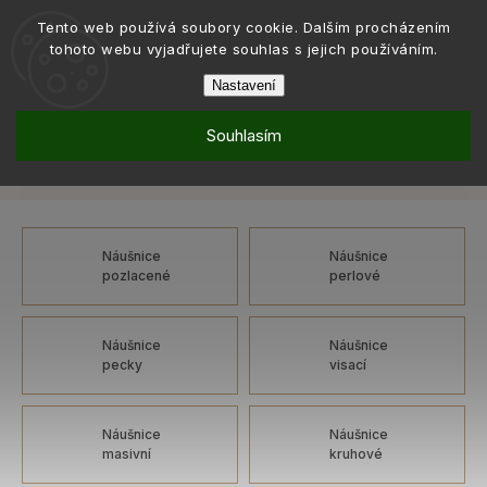
Tento web používá soubory cookie. Dalším procházením
tohoto webu vyjadřujete souhlas s jejich používáním.
Nastavení
Souhlasím
Šperky
Náušnice
Náušnice: bílá, na patent, kytka
/
/
Náušnice: bílá, na patent, kytka
Náušnice
Náušnice
pozlacené
perlové
Náušnice
Náušnice
pecky
visací
Náušnice
Náušnice
masivní
kruhové