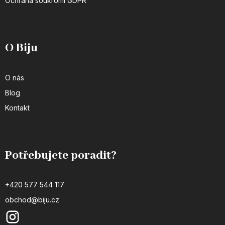
Ochrana soukromí GDPR
O Biju
O nás
Blog
Kontakt
Potřebujete poradit?
+420 577 544 117
obchod@biju.cz