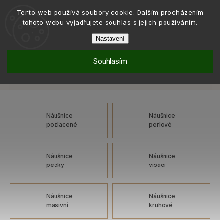
Tento web používá soubory cookie. Dalším procházením
tohoto webu vyjadřujete souhlas s jejich používáním.
Nastavení
Souhlasím
Šperky
Náušnice
Náušnice: bílá, chirurgická ocel, na puzetu
/
/
Náušnice: bílá, chirurgická ocel, na puzetu
Náušnice
Náušnice
pozlacené
perlové
Náušnice
Náušnice
pecky
visací
Náušnice
Náušnice
masivní
kruhové