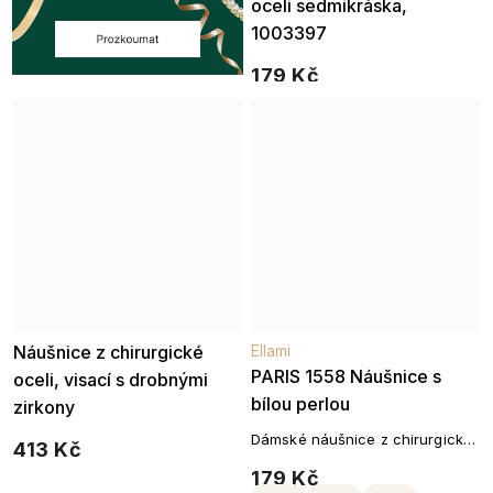
oceli sedmikráska,
1003397
179 Kč
Náušnice z chirurgické
Ellami
PARIS 1558 Náušnice s
oceli, visací s drobnými
bílou perlou
zirkony
Dámské náušnice z chirurgické
413 Kč
oceli
179 Kč