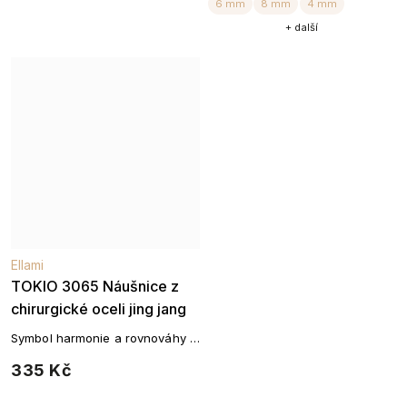
+ další
Ellami
TOKIO 3065 Náušnice z
chirurgické oceli jing jang
Symbol harmonie a rovnováhy v
jemném designu – puzetové
335 Kč
náušnice jin-jang z chirurgické
oceli.